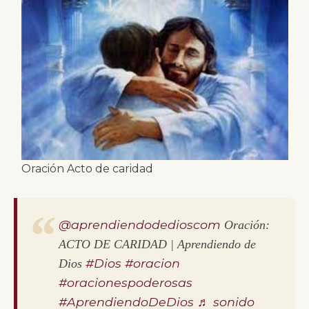
Oración Acto de caridad
@aprendiendodedioscom
Oración:
ACTO DE CARIDAD | Aprendiendo de
#Dios
#oracion
Dios
#oracionespoderosas
#AprendiendoDeDios
♬ sonido